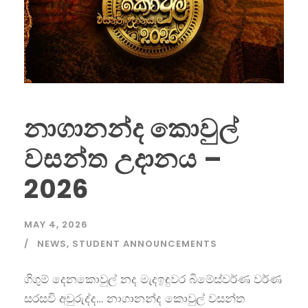
නාගානන්ද කොවුල්
වසන්ත උදානය –
2026
MAY 4, 2026
NEWS
,
STUDENT ANNOUNCEMENTS
ගිගුම් දෙනකොවුල් නද මැදඉඳුවර බිමේස්වර්ණ වර්ණ
සරසවි අවුරුද්ද… නාගානන්ද කොවුල් වසන්ත