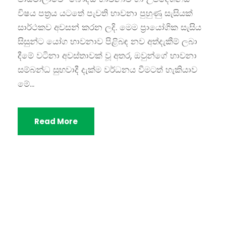
විෂය පත්‍රය යටතේ පැවති භාවනා පුහුණු සැසියක්
සාර්ථකව අවසන් කරන ලදි. මෙම ප්‍රායෝගික සැසිය
සිසුන්ට යෝග භාවනාව පිළිබඳ නව අත්දැකීම් ලබා
දීමේ වටිනා අවස්තාවක් වූ අතර, ඔවුන්ගේ භාවනා
සම්බන්ධ සුභවාදී දැක්ම වර්ධනය වීමටත් හැකියාව
මේ...
Read More