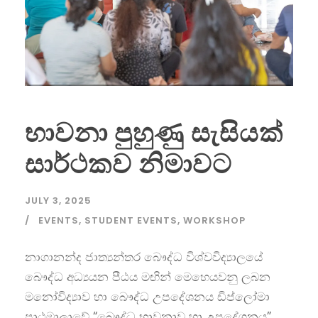
භාවනා පුහුණු සැසියක්
සාර්ථකව නිමාවට
JULY 3, 2025
EVENTS
,
STUDENT EVENTS
,
WORKSHOP
නාගානන්ද ජාත්‍යන්තර බෞද්ධ විශ්වවිද්‍යාලයේ
බෞද්ධ අධ්‍යයන පීඨය මඟින් මෙහෙයවනු ලබන
මනෝවිද්‍යාව හා බෞද්ධ උපදේශනය ඩිප්ලෝමා
පාඨමාලාවේ “බෞද්ධ භාවනාව හා උපදේශනය”